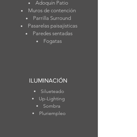
Adoquín Patio
Muros de contención
Parrilla Surround
Pasarelas paisajísticas
Paredes sentadas
Fogatas
ILUMINACIÓN
Silueteado
Up-Lighting
Sombra
Pluriempleo